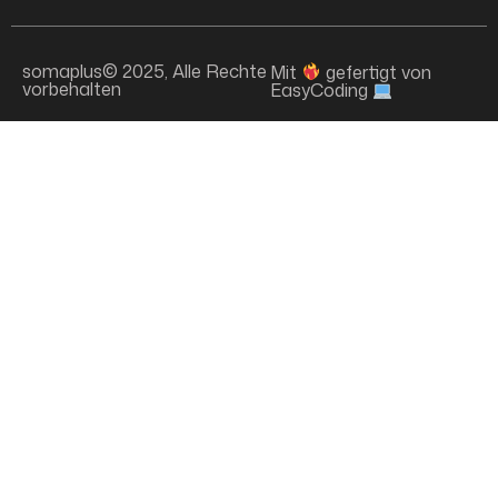
somaplus© 2025, Alle Rechte
Mit
gefertigt von
vorbehalten
EasyCoding