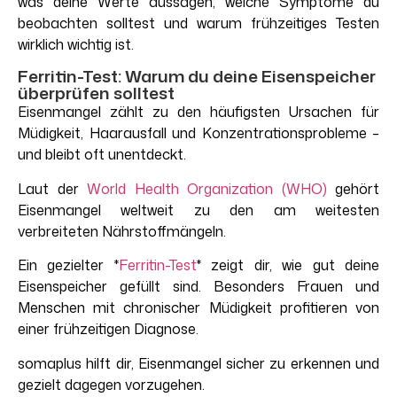
was
deine
Werte
aussagen
,
welche
Symptome
du
beobachten
solltest
und
warum
frühzeitiges
Testen
wirklich
wichtig
ist
.
Ferritin-Test: Warum du deine Eisenspeicher
überprüfen solltest
Eisenmangel zählt zu den häufigsten Ursachen für
Müdigkeit, Haarausfall und Konzentrationsprobleme –
und bleibt oft unentdeckt.
Laut der
World Health Organization (WHO)
gehört
Eisenmangel weltweit zu den am weitesten
verbreiteten Nährstoffmängeln.
Ein gezielter *
Ferritin-Test
* zeigt dir, wie gut deine
Eisenspeicher gefüllt sind. Besonders Frauen und
Menschen mit chronischer Müdigkeit profitieren von
einer frühzeitigen Diagnose.
somaplus hilft dir, Eisenmangel sicher zu erkennen und
gezielt dagegen vorzugehen.