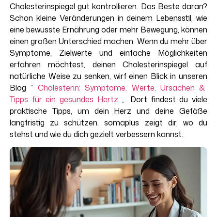
Cholesterinspiegel
gut
kontrollieren
. Das Beste
daran
?
Schon
kleine
Veränderungen
in
deinem
Lebensstil
,
wie
eine
bewusste
Ernährung
oder
mehr
Bewegung
,
können
einen
großen
Unterschied
machen
. Wenn du
mehr
über
Symptome
,
Zielwerte
und
einfache
Möglichkeiten
erfahren
möchtest
,
deinen
Cholesterinspiegel
auf
natürliche
Weise
zu
senken
,
wirf
einen
Blick in
unseren
Blog
“
Cholesterin
:
Symptome
,
Werte
,
Ursachen
&
Tipps für
ein
gesundes Hertz
„
.
Dort
findest
du
viele
praktische
Tipps, um
dein
Herz und
deine
Gefäße
langfristig
zu
schützen
. somaplus
zeigt
dir
, wo du
stehst
und
wie
du dich
gezielt
verbessern
kannst
.