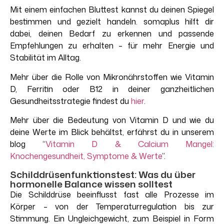
Mit einem einfachen Bluttest kannst du deinen Spiegel
bestimmen und gezielt handeln. somaplus hilft dir
dabei, deinen Bedarf zu erkennen und passende
Empfehlungen zu erhalten – für mehr Energie und
Stabilität im Alltag.
Mehr über die Rolle von Mikronährstoffen wie Vitamin
D, Ferritin oder B12 in deiner ganzheitlichen
Gesundheitsstrategie findest du
hier
.
Mehr
über
die
Bedeutung
von Vitamin D und
wie
du
deine
Werte
im
Blick
behältst
,
erfährst
du in
unserem
b
log
“
Vitamin D & Calcium Mangel:
Knochengesundheit
,
Symptome
&
Werte
”
.
Schilddrüsenfunktionstest: Was du über
hormonelle Balance wissen solltest
Die Schilddrüse beeinflusst fast alle Prozesse im
Körper – von der Temperaturregulation bis zur
Stimmung. Ein Ungleichgewicht, zum Beispiel in Form