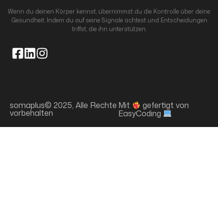
Wenn du deinen Körper kennst, übernimmst du die Kontrolle über deine
Gesundheit. Indem du auf seine Signale achtest und Entscheidungen
triffst, die ihn unterstützen.
somaplus© 2025, Alle Rechte
Mit
gefertigt von
vorbehalten
EasyCoding