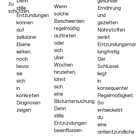
Denn
gesunder
zu
Wenn
stille
Ernährung
schützen.
solche
Entzündungen
und
Beschwerden
können
gezielten
regelmäßig
auf
Nährstoffen
auftreten
zellulärer
senkt
oder
Ebene
Entzündungsmar
sich
wirken,
langfristig.
über
noch
Der
Wochen
bevor
Schlüssel
hinziehen,
sie
liegt
lohnt
sich
in
sich
in
konsequenter
eine
konkreten
Regelmäßigkeit.
Blutuntersuchung.
Diagnosen
So
Denn
zeigen.
entwickelst
stille
du
Entzündungen
eine
beeinflussen
antientzündliche