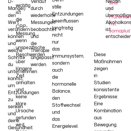
D-
Verlauf
Nikotin
sind
wichtig
stille
Mangel)
durch
und
|
ist
Entzündungen
den
wiederholte
übermäßig
Früherke
die
beeinflussen
Wert
Messungen
Alkoholko
mit
CRP-
langfristig
verändern
beobachtet
ist
somaplus
Messung,
nicht
können
und
entscheide
wenn
nur
und
die
unspezifische
das
welche
Therapie
Beschwerden
Diese
Immunsystem,
Schritte
angepasst
über
Maßnahmen
sondern
du
werden.
längere
zeigen
auch
unternehmen
Zeit
in
die
kannst,
anhalten
Studien
hormonelle
um
und
konsistente
Balance,
Entzündungen
keine
Ergebnisse:
den
zu
klare
Eine
Stoffwechsel
senken
Ursache
Kombination
und
und
gefunden
aus
das
deine
wird.
Bewegung,
Energielevel.
Gesundheit