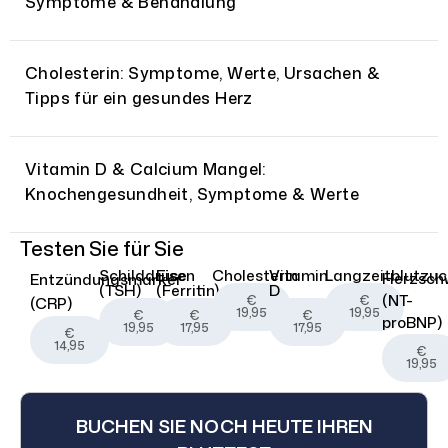
Symptome & Behandlung
Cholesterin: Symptome, Werte, Ursachen &
Tipps für ein gesundes Herz
Vitamin D & Calcium Mangel:
Knochengesundheit, Symptome & Werte
Testen Sie für Sie
Schilddrüse
Eisen
Cholesterin
Vitamin
Langzeitblutzuc
Herzsch
Entzündungsmarker
(TSH)
(Ferritin)
D
(NT-
€
€
(CRP)
19,95
19,95
€
€
€
proBNP)
19,95
17,95
17,95
€
14,95
€
19,95
BUCHEN SIE NOCH HEUTE IHREN