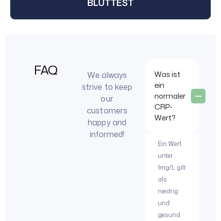
BLUTTEST
FAQ
Was ist
We always
ein
strive to keep
normaler
our
CRP-
customers
Wert?
happy and
informed!
Ein Wert
unter
1mg/L gilt
als
niedrig
und
gesund.