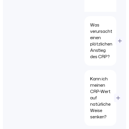
Was
verursacht
einen
plötzlichen
Anstieg
des CRP?
Kann ich
meinen
CRP-Wert
auf
natürliche
Weise
senken?