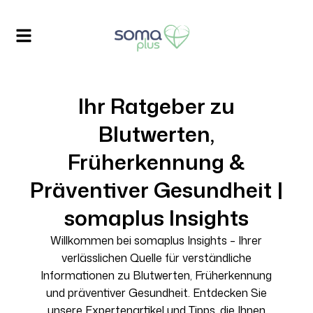
Ihr Ratgeber zu
Blutwerten,
Früherkennung &
Präventiver Gesundheit |
somaplus Insights
Willkommen
bei
somaplus Insights –
Ihrer
verlässlichen
Quelle für
verständliche
Informationen
zu
Blutwerten
,
Früherkennung
und
präventiver
Gesundheit.
Entdecken
Sie
unsere
Expertenartikel
und Tipps, die Ihnen