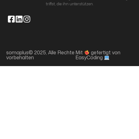
triffst, die ihn unterstützen.
somaplus© 2025, Alle Rechte
Mit
gefertigt von
vorbehalten
EasyCoding