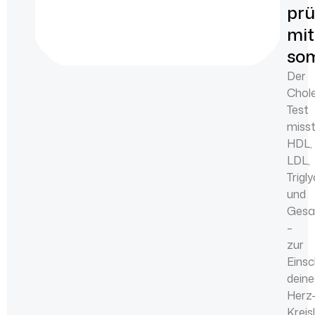
prü
mit
so
Der
Chole
Test
miss
HDL,
LDL,
Trigl
und
Gesa
–
zur
Eins
deine
Herz
Kreis